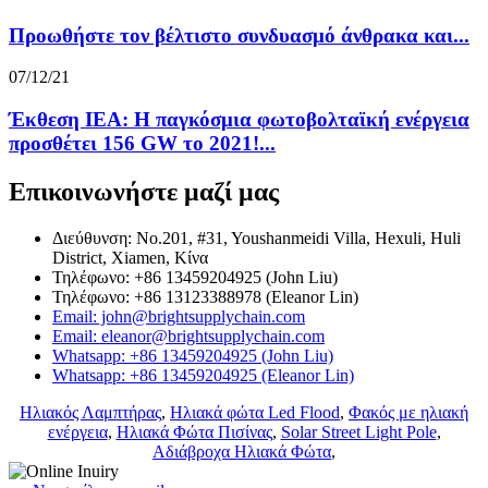
Προωθήστε τον βέλτιστο συνδυασμό άνθρακα και...
07/12/21
Έκθεση IEA: Η παγκόσμια φωτοβολταϊκή ενέργεια
προσθέτει 156 GW το 2021!...
Επικοινωνήστε μαζί μας
Διεύθυνση: No.201, #31, Youshanmeidi Villa, Hexuli, Huli
District, Xiamen, Κίνα
Τηλέφωνο: +86 13459204925 (John Liu)
Τηλέφωνο: +86 13123388978 (Eleanor Lin)
Email: john@brightsupplychain.com
Email: eleanor@brightsupplychain.com
Whatsapp: +86 13459204925 (John Liu)
Whatsapp: +86 13459204925 (Eleanor Lin)
Ηλιακός Λαμπτήρας
,
Ηλιακά φώτα Led Flood
,
Φακός με ηλιακή
ενέργεια
,
Ηλιακά Φώτα Πισίνας
,
Solar Street Light Pole
,
Αδιάβροχα Ηλιακά Φώτα
,