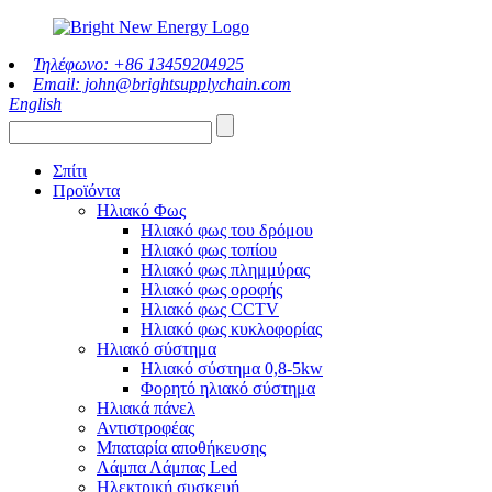
Τηλέφωνο: +86 13459204925
Email: john@brightsupplychain.com
English
Σπίτι
Προϊόντα
Ηλιακό Φως
Ηλιακό φως του δρόμου
Ηλιακό φως τοπίου
Ηλιακό φως πλημμύρας
Ηλιακό φως οροφής
Ηλιακό φως CCTV
Ηλιακό φως κυκλοφορίας
Ηλιακό σύστημα
Ηλιακό σύστημα 0,8-5kw
Φορητό ηλιακό σύστημα
Ηλιακά πάνελ
Αντιστροφέας
Μπαταρία αποθήκευσης
Λάμπα Λάμπας Led
Ηλεκτρική συσκευή