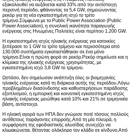
εξακολουθεί να αυξάνεται κατά 33% από την αντίστοιχη
περσινή περίοδο, φθάνοντας τα 5,4 GW, σημειώνοντας
ρεκόρ για τη νέα εγκατεστημένη ισχύ το τρίτο
τρίμηνο.Σύμφωνα με το Public Power Association (Public
Power Association), η συνολική ικανότητα παραγωγής
ενέργειας στις Ηνωμένες Πολιτείες είναι περίπου 1.200 GW.
Η εγκατεστημένη ισχύς ηλιακής ενέργειας για κατοικίες
ξεπέρασε το 1 GW το τρίτο τρίμηνο και περισσότερα από
130.000 συστήματα εγκαταστάθηκαν σε ένα μόνο
τρίμηνο.Είναι η πρώτη φορά σε ρεκόρ.Ρεκόρ σημείωσε και η
κλίμακα της ηλιακής ενέργειας χρησιμότητας, με
εγκατεστημένη ισχύ 3,8 GW το τρίμηνο.
Ωστόσο, δεν σημείωσαν ανάπτυξη όλες οι βιομηχανίες
ηλιακής ενέργειας κατά τη διάρκεια αυτής της περιόδου.Λόγω
προβλημάτων διασύνδεσης και καθυστερήσεων παράδοσης
εξοπλισμού, η εμπορική και κοινοτική εγκατεστημένη ισχύς
ηλιακής ενέργειας μειώθηκε κατά 10% και 21% σε τριμηνιαία
βάση, αντίστοιχα.
Η ηλιακή αγορά των ΗΠΑ δεν γνώρισε ποτέ τόσους πολλούς
αντίθετους παράγοντες επιρροής.Από τη μία πλευρά, η
συμφόρηση της εφοδιαστικής αλυσίδας συνεχίζει να
κλιμακώνεται, θέτοντας ολόκληρο τον κλάδο σε κίνδυνο.Από