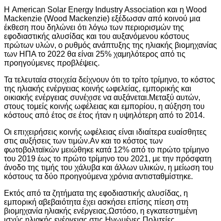
Η American Solar Energy Industry Association και η Wood
Mackenzie (Wood Mackenzie) εξέδωσαν από κοινού μια
έκθεση που δηλώνει ότι λόγω των περιορισμών της
εφοδιαστικής αλυσίδας και του αυξανόμενου κόστους
πρώτων υλών, ο ρυθμός ανάπτυξης της ηλιακής βιομηχανίας
των ΗΠΑ το 2022 θα είναι 25% χαμηλότερος από τις
προηγούμενες προβλέψεις.
Τα τελευταία στοιχεία δείχνουν ότι το τρίτο τρίμηνο, το κόστος
της ηλιακής ενέργειας κοινής ωφελείας, εμπορικής και
οικιακής ενέργειας συνέχισε να αυξάνεται.Μεταξύ αυτών,
στους τομείς κοινής ωφέλειας και εμπορίου, η αύξηση του
κόστους από έτος σε έτος ήταν η υψηλότερη από το 2014.
Οι επιχειρήσεις κοινής ωφέλειας είναι ιδιαίτερα ευαίσθητες
στις αυξήσεις των τιμών.Αν και το κόστος των
φωτοβολταϊκών μειώθηκε κατά 12% από το πρώτο τρίμηνο
του 2019 έως το πρώτο τρίμηνο του 2021, με την πρόσφατη
άνοδο της τιμής του χάλυβα και άλλων υλικών, η μείωση του
κόστους τα δύο προηγούμενα χρόνια αντισταθμίστηκε.
Εκτός από τα ζητήματα της εφοδιαστικής αλυσίδας, η
εμπορική αβεβαιότητα έχει ασκήσει επίσης πίεση στη
βιομηχανία ηλιακής ενέργειας.Ωστόσο, η εγκατεστημένη
ισχύς ηλιακής ενέργειας στις Ηνωμένες Πολιτείες