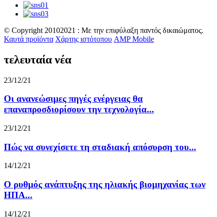
© Copyright 20102021 : Με την επιφύλαξη παντός δικαιώματος.
Καυτά προϊόντα
Χάρτης ιστότοπου
AMP Mobile
τελευταία νέα
23/12/21
Οι ανανεώσιμες πηγές ενέργειας θα
επαναπροσδιορίσουν την τεχνολογία...
23/12/21
Πώς να συνεχίσετε τη σταδιακή απόσυρση του...
14/12/21
Ο ρυθμός ανάπτυξης της ηλιακής βιομηχανίας των
ΗΠΑ...
14/12/21