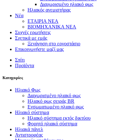
Διαχωρισμένο ηλιακό φως
Ηλιακός ανεμιστήρας
Νέα
ΕΤΑΙΡΙΑ ΝΕΑ
ΒΙΟΜΗΧΑΝΙΚΑ ΝΕΑ
Συχνές ερωτήσεις
Σχετικά με εμάς
Ξενάγηση στο εργοστάσιο
Επικοινωνήστε μαζί μας
Σπίτι
Προϊόντα
Κατηγορίες
Ηλιακό Φως
Διαχωρισμένο ηλιακό φως
Ηλιακό φως σειράς BR
Ενσωματωμένο ηλιακό φως
Ηλιακό σύστημα
Ηλιακό σύστημα εκτός δικτύου
Φορητό ηλιακό σύστημα
Ηλιακά πάνελ
Αντιστροφέας