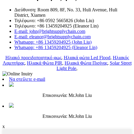
Διεύθυνση: Room 809, 8F, No. 33, Huli Avenue, Huli
District, Xiamen
Τηλέφωνο: +86 0592 5665826 (John Liu)
Τηλέφωνο: +86 13459204925 (Eleanor Lin)
E-mail: john@brightsupplychain.com
E-mail: eleanor@brightsupplychain.com
Whatsapp: +86 13459204925 (John Liu)
Whatsapp: +86 13459204925 (Eleanor Lin)
Ηλιακό προειδοποιητικό φως
,
Ηλιακά φώτα Led Flood
,
Ηλιακός
Λαμπτήρας
,
Ηλιακά Φώτα PIR
,
Ηλιακά Φώτα Πισίνας
,
Solar Street
Light Pole
,
Να στείλετε e-mail
Επικοινωνία: Mr.John Liu
Επικοινωνία: Mr.John Liu
x