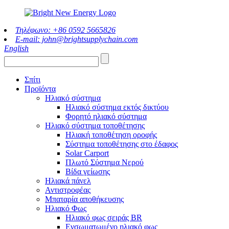
Τηλέφωνο: +86 0592 5665826
E-mail: john@brightsupplychain.com
English
Σπίτι
Προϊόντα
Ηλιακό σύστημα
Ηλιακό σύστημα εκτός δικτύου
Φορητό ηλιακό σύστημα
Ηλιακό σύστημα τοποθέτησης
Ηλιακή τοποθέτηση οροφής
Σύστημα τοποθέτησης στο έδαφος
Solar Carport
Πλωτό Σύστημα Νερού
Βίδα γείωσης
Ηλιακά πάνελ
Αντιστροφέας
Μπαταρία αποθήκευσης
Ηλιακό Φως
Ηλιακό φως σειράς BR
Ενσωματωμένο ηλιακό φως